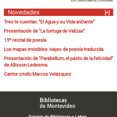
Novedades
[+]
Tres te cuentan: "El Agua y su Vida anDante"
Presentación de "La tortuga de Valizas"
15º recital de poesía
Los mapas invisibles: viajes de poesía traducida.
Presentación de "Parabellum, el pasto de la felicidad"
de Allisson Ledesma.
Cantor criollo Marcos Velázquez
Servicio de Bibliotecas y Letras