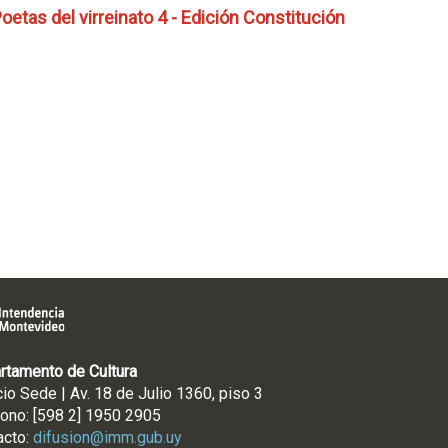
oetas del virreinato 4 - Edición Constitución
rtamento de Cultura
cio Sede | Av. 18 de Julio 1360, piso 3
fono: [598 2] 1950 2905
acto:
difusion@imm.gub.uy