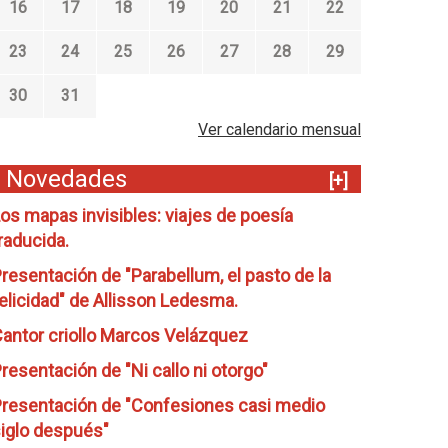
16
17
18
19
20
21
22
23
24
25
26
27
28
29
30
31
Ver calendario mensual
Novedades
[+]
os mapas invisibles: viajes de poesía
raducida.
resentación de "Parabellum, el pasto de la
elicidad" de Allisson Ledesma.
antor criollo Marcos Velázquez
resentación de "Ni callo ni otorgo"
resentación de "Confesiones casi medio
iglo después"