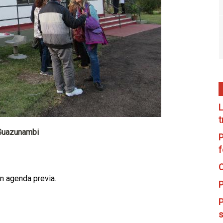
L
t
 Guazunambi
P
f
C
on agenda previa.
P
P
s