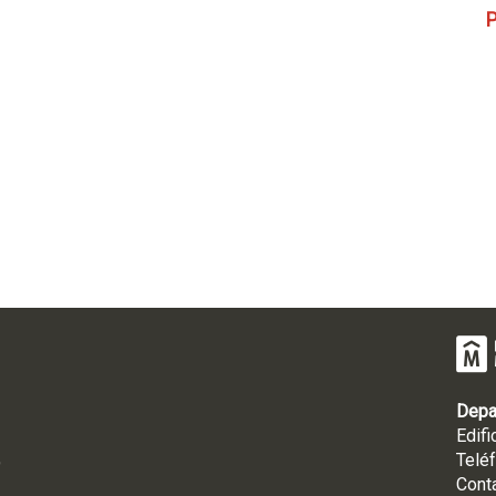
P
Depa
Edifi
Telé
9
Cont