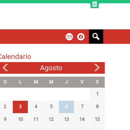
B
m
f
u
s
c
Calendario
a
r
Agosto
«
»
D
L
M
M
J
V
S
1
2
3
4
5
6
7
8
9
10
11
12
13
14
15