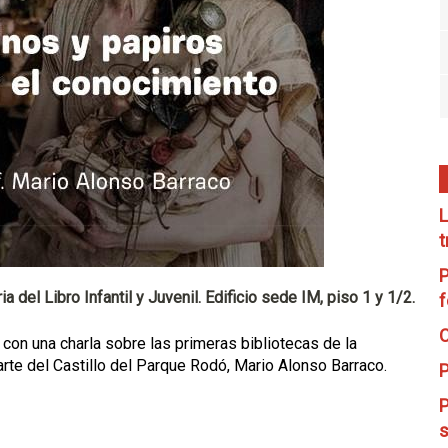
L
t
P
a del Libro Infantil y Juvenil. Edificio sede IM, piso 1 y 1/2.
f
C
con una charla sobre las primeras bibliotecas de la
l arte del Castillo del Parque Rodó, Mario Alonso Barraco.
P
P
s