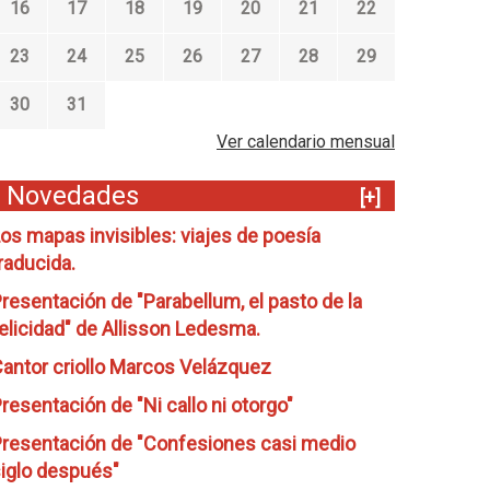
16
17
18
19
20
21
22
23
24
25
26
27
28
29
30
31
Ver calendario mensual
Novedades
[+]
os mapas invisibles: viajes de poesía
raducida.
resentación de "Parabellum, el pasto de la
elicidad" de Allisson Ledesma.
antor criollo Marcos Velázquez
resentación de "Ni callo ni otorgo"
resentación de "Confesiones casi medio
iglo después"