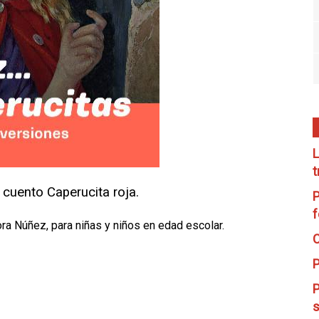
L
t
 cuento Caperucita roja.
P
f
a Núñez, para niñas y niños en edad escolar.
C
P
P
s