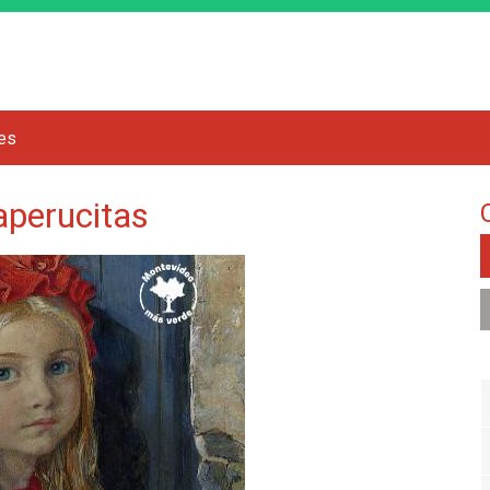
Jump to navigation
res
aperucitas