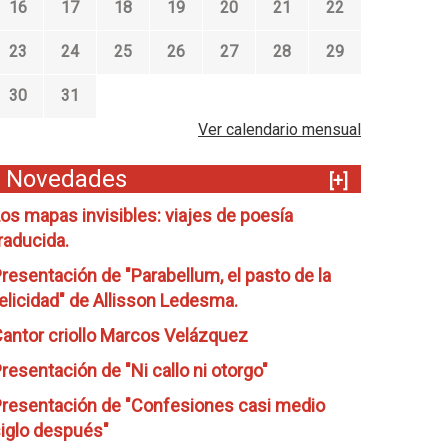
16
17
18
19
20
21
22
23
24
25
26
27
28
29
30
31
Ver calendario mensual
Novedades
[+]
os mapas invisibles: viajes de poesía
raducida.
resentación de "Parabellum, el pasto de la
elicidad" de Allisson Ledesma.
antor criollo Marcos Velázquez
resentación de "Ni callo ni otorgo"
resentación de "Confesiones casi medio
iglo después"