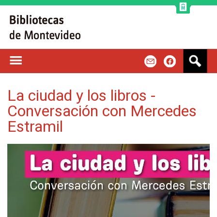
Jump to navigation
B
m
f
u
s
c
La ciudad y los libros -
a
Conversación con Mercedes
r
Estramil