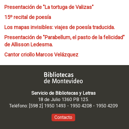
Presentación de "La tortuga de Valizas"
15º recital de poesía
Los mapas invisibles: viajes de poesía traducida.
Presentación de "Parabellum, el pasto de la felicidad"
de Allisson Ledesma.
Cantor criollo Marcos Velázquez
Servicio de Bibliotecas y Letras
18 de Julio 1360 PB 125.
Teléfono: [598 2] 1950 1493 - 1950 4208 - 1950 4209
Contacto