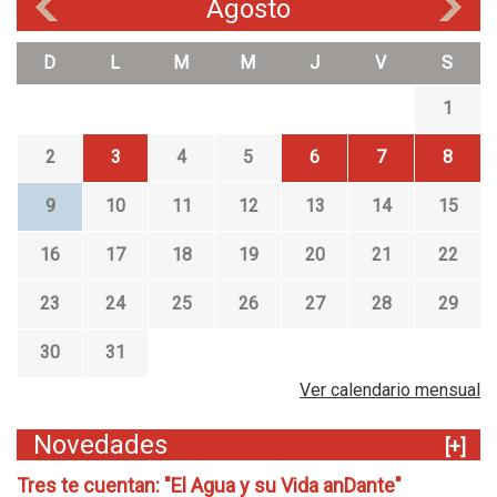
Agosto
«
»
D
L
M
M
J
V
S
1
2
3
4
5
6
7
8
9
10
11
12
13
14
15
16
17
18
19
20
21
22
23
24
25
26
27
28
29
30
31
Ver calendario mensual
Novedades
[+]
Tres te cuentan: "El Agua y su Vida anDante"