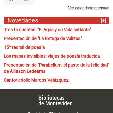
Ver calendario mensual
Novedades
[+]
Tres te cuentan: "El Agua y su Vida anDante"
Presentación de "La tortuga de Valizas"
15º recital de poesía
Los mapas invisibles: viajes de poesía traducida.
Presentación de "Parabellum, el pasto de la felicidad"
de Allisson Ledesma.
Cantor criollo Marcos Velázquez