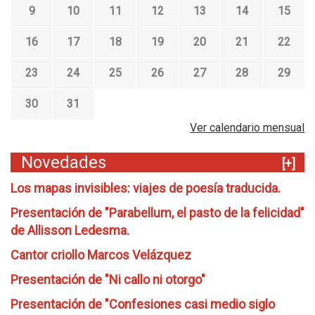
9
10
11
12
13
14
15
16
17
18
19
20
21
22
23
24
25
26
27
28
29
30
31
Ver calendario mensual
Novedades
[+]
Los mapas invisibles: viajes de poesía traducida.
Presentación de "Parabellum, el pasto de la felicidad"
de Allisson Ledesma.
Cantor criollo Marcos Velázquez
Presentación de "Ni callo ni otorgo"
Presentación de "Confesiones casi medio siglo