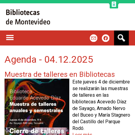
Jump to navigation
B
m
f
u
s
c
Agenda - 04.12.2025
a
r
Muestra de talleres en Bibliotecas
Este jueves 4 de diciembre
se realizarán las muestras
de talleres en las
bibliotecas Acevedo Díaz
de Sayago, Amado Nervo
del Buceo y María Stagnero
del Castillo del Parque
Rodó.
Leer más
s