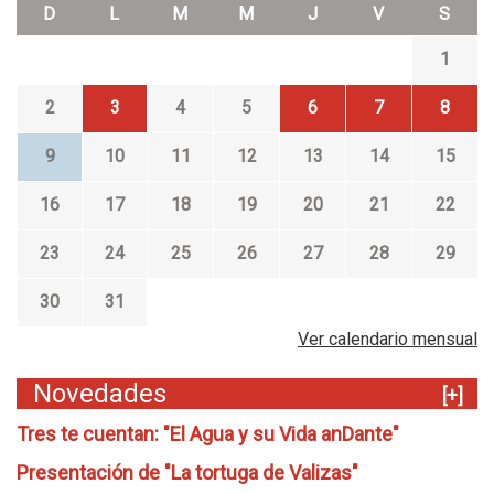
D
L
M
M
J
V
S
s
e
1
n
B
2
3
4
5
6
7
8
i
b
9
10
11
12
13
14
15
l
i
16
17
18
19
20
21
22
o
t
23
24
25
26
27
28
29
e
c
30
31
a
s
Ver calendario mensual
Novedades
[+]
Tres te cuentan: "El Agua y su Vida anDante"
Presentación de "La tortuga de Valizas"