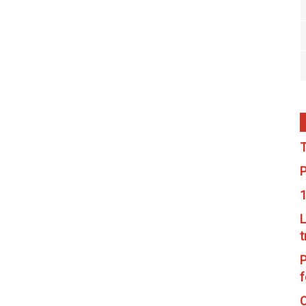
T
P
1
L
t
P
f
C