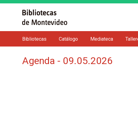
Bibliotecas
Catálogo
Mediateca
Talle
M
e
Agenda - 09.05.2026
n
ú
p
r
i
n
c
i
p