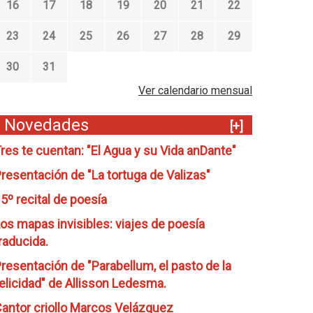
16
17
18
19
20
21
22
23
24
25
26
27
28
29
30
31
Ver calendario mensual
Novedades
[+]
res te cuentan: "El Agua y su Vida anDante"
resentación de "La tortuga de Valizas"
5º recital de poesía
os mapas invisibles: viajes de poesía
raducida.
resentación de "Parabellum, el pasto de la
elicidad" de Allisson Ledesma.
antor criollo Marcos Velázquez