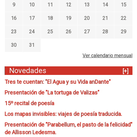
9
10
11
12
13
14
15
16
17
18
19
20
21
22
23
24
25
26
27
28
29
30
31
Ver calendario mensual
Novedades
[+]
Tres te cuentan: "El Agua y su Vida anDante"
Presentación de "La tortuga de Valizas"
15º recital de poesía
Los mapas invisibles: viajes de poesía traducida.
Presentación de "Parabellum, el pasto de la felicidad"
de Allisson Ledesma.