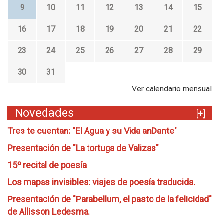
9
10
11
12
13
14
15
16
17
18
19
20
21
22
23
24
25
26
27
28
29
30
31
Ver calendario mensual
Novedades
[+]
Tres te cuentan: "El Agua y su Vida anDante"
Presentación de "La tortuga de Valizas"
15º recital de poesía
Los mapas invisibles: viajes de poesía traducida.
Presentación de "Parabellum, el pasto de la felicidad"
de Allisson Ledesma.