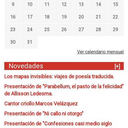
9
10
11
12
13
14
15
16
17
18
19
20
21
22
23
24
25
26
27
28
29
30
31
Ver calendario mensual
Novedades
[+]
Los mapas invisibles: viajes de poesía traducida.
Presentación de "Parabellum, el pasto de la felicidad"
de Allisson Ledesma.
Cantor criollo Marcos Velázquez
Presentación de "Ni callo ni otorgo"
Presentación de "Confesiones casi medio siglo