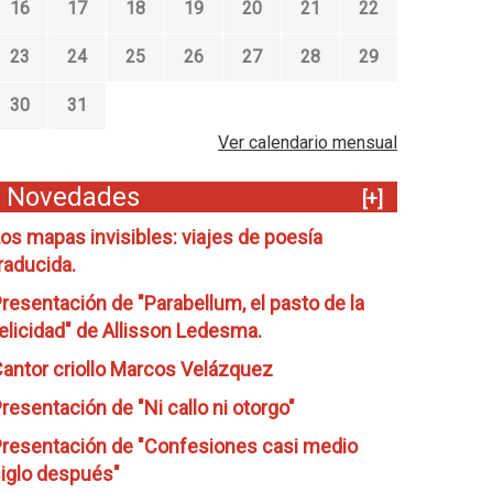
16
17
18
19
20
21
22
23
24
25
26
27
28
29
30
31
Ver calendario mensual
Novedades
[+]
os mapas invisibles: viajes de poesía
raducida.
resentación de "Parabellum, el pasto de la
elicidad" de Allisson Ledesma.
antor criollo Marcos Velázquez
resentación de "Ni callo ni otorgo"
resentación de "Confesiones casi medio
iglo después"