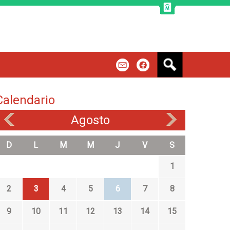
B
m
f
u
s
c
Calendario
a
r
Agosto
«
»
D
L
M
M
J
V
S
1
2
3
4
5
6
7
8
9
10
11
12
13
14
15