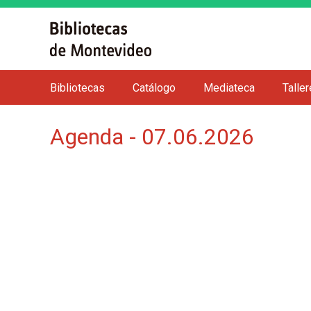
Bibliotecas
Catálogo
Mediateca
Talle
M
e
Agenda - 07.06.2026
n
ú
p
r
i
n
c
i
p