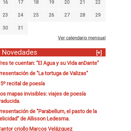
16
17
18
19
20
21
22
23
24
25
26
27
28
29
30
31
Ver calendario mensual
Novedades
[+]
res te cuentan: "El Agua y su Vida anDante"
resentación de "La tortuga de Valizas"
5º recital de poesía
os mapas invisibles: viajes de poesía
raducida.
resentación de "Parabellum, el pasto de la
elicidad" de Allisson Ledesma.
antor criollo Marcos Velázquez