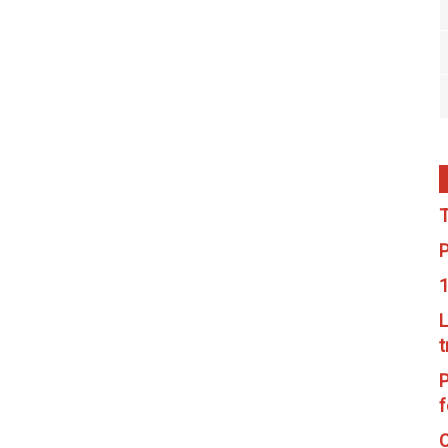
T
P
1
L
t
P
f
C