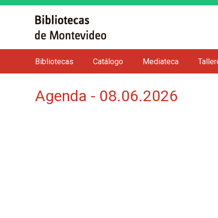
Bibliotecas
Catálogo
Mediateca
Talle
M
e
Agenda - 08.06.2026
n
ú
p
r
i
n
c
i
p