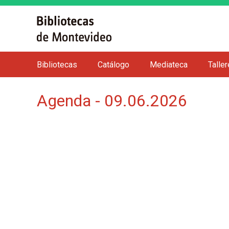
Bibliotecas
Catálogo
Mediateca
Talle
M
e
Agenda - 09.06.2026
n
ú
p
r
i
n
c
i
p