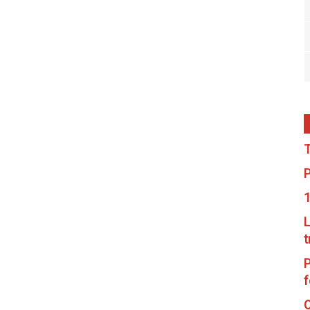
T
P
1
L
t
P
f
C