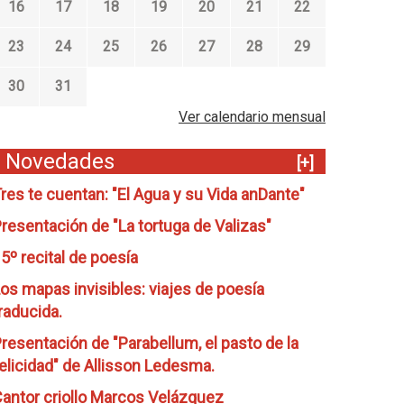
16
17
18
19
20
21
22
23
24
25
26
27
28
29
30
31
Ver calendario mensual
Novedades
[+]
res te cuentan: "El Agua y su Vida anDante"
resentación de "La tortuga de Valizas"
5º recital de poesía
os mapas invisibles: viajes de poesía
raducida.
resentación de "Parabellum, el pasto de la
elicidad" de Allisson Ledesma.
antor criollo Marcos Velázquez