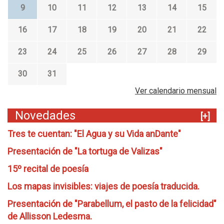
9
10
11
12
13
14
15
16
17
18
19
20
21
22
23
24
25
26
27
28
29
30
31
Ver calendario mensual
Novedades
[+]
Tres te cuentan: "El Agua y su Vida anDante"
Presentación de "La tortuga de Valizas"
15º recital de poesía
Los mapas invisibles: viajes de poesía traducida.
Presentación de "Parabellum, el pasto de la felicidad"
de Allisson Ledesma.