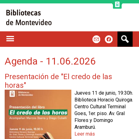
Jump to navigation
B
m
f
u
s
c
Agenda - 11.06.2026
a
r
Presentación de "El credo de las
horas"
Jueves 11 de junio, 19:30h.
Biblioteca Horacio Quiroga.
Centro Cultural Terminal
Goes, 1er. piso. Av. Gral
Flores y Domingo
Aramburú.
Leer más
s