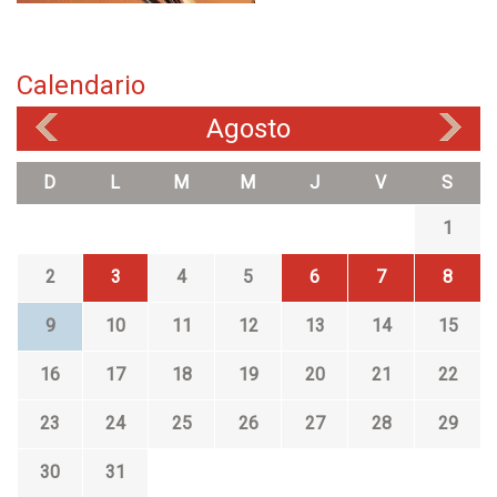
o
b
r
e
Calendario
P
Agosto
r
«
»
e
s
D
L
M
M
J
V
S
e
n
1
t
a
2
3
4
5
6
7
8
c
i
9
10
11
12
13
14
15
ó
n
16
17
18
19
20
21
22
d
e
23
24
25
26
27
28
29
"
E
30
31
l