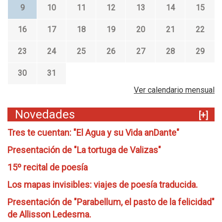
9
10
11
12
13
14
15
16
17
18
19
20
21
22
23
24
25
26
27
28
29
30
31
Ver calendario mensual
Novedades
[+]
Tres te cuentan: "El Agua y su Vida anDante"
Presentación de "La tortuga de Valizas"
15º recital de poesía
Los mapas invisibles: viajes de poesía traducida.
Presentación de "Parabellum, el pasto de la felicidad"
de Allisson Ledesma.