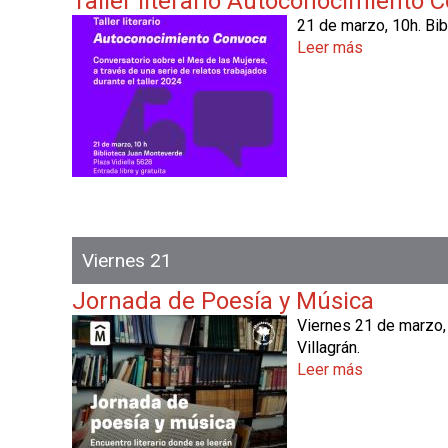
Taller literario Autoconocimiento 
n
v
21 de marzo, 10h. Bib
e
e
Leer más
s
l
j
o
v
e
b
a
c
r
l
e
e
l
s
T
e
a
l
l
e
Viernes 21
r
l
Jornada de Poesía y Música
i
Viernes 21 de marzo, 
t
Villagrán.
e
Leer más
s
r
o
a
b
r
r
i