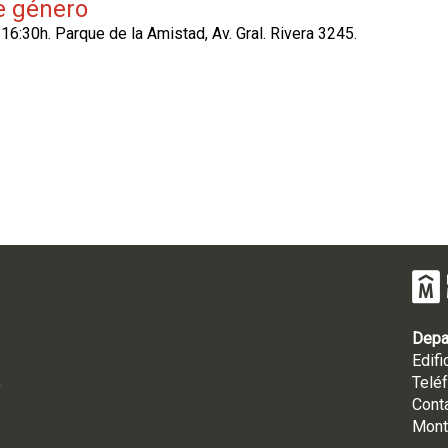
de género
6:30h. Parque de la Amistad, Av. Gral. Rivera 3245.
Depa
Edifi
Telé
9
Cont
Mont