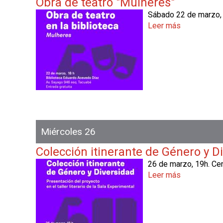
Obra de teatro "Mulheres"
i
v
i
c
Sábado 22 de marzo, 
o
o
a
Leer más
s
c
o
a
b
r
e
O
b
r
a
d
Miércoles 26
e
t
Colección itinerante de Género y D
e
26 de marzo, 19h. Cen
a
Leer más
s
t
o
r
b
o
r
"
e
M