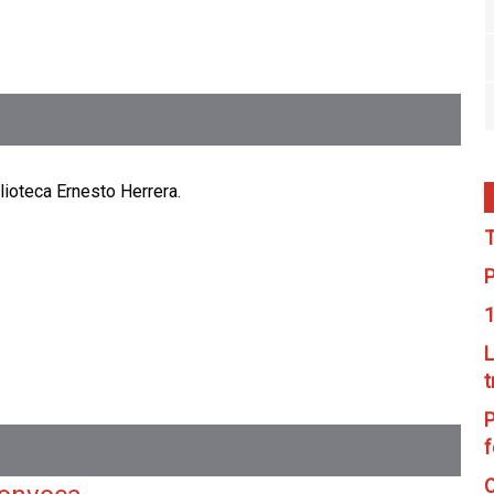
lioteca Ernesto Herrera.
T
P
1
L
t
P
f
C