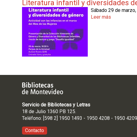
Literatura infantil y diversidades 
e
e
G
Sábado 29 de marzo, 1
c
é
Leer más
s
i
n
o
n
e
b
e
r
r
:
o
e
J
y
L
o
D
i
r
i
t
g
v
e
e
e
r
B
r
a
o
s
t
l
i
u
a
d
r
Servicio de Bibliotecas y Letras
n
a
a
18 de Julio 1360 PB 125.
i
d
i
Teléfono: [598 2] 1950 1493 - 1950 4208 - 1950 420
,
n
u
Contacto
f
n