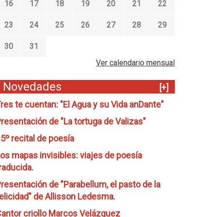
16
17
18
19
20
21
22
23
24
25
26
27
28
29
30
31
Ver calendario mensual
Novedades
[+]
res te cuentan: "El Agua y su Vida anDante"
resentación de "La tortuga de Valizas"
5º recital de poesía
os mapas invisibles: viajes de poesía
raducida.
resentación de "Parabellum, el pasto de la
elicidad" de Allisson Ledesma.
antor criollo Marcos Velázquez