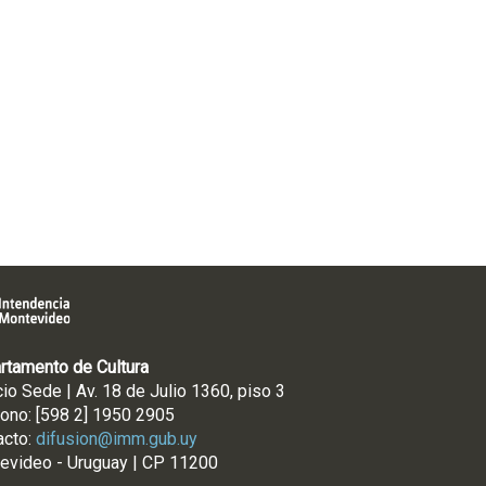
rtamento de Cultura
cio Sede | Av. 18 de Julio 1360, piso 3
fono: [598 2] 1950 2905
acto:
difusion@imm.gub.uy
evideo - Uruguay | CP 11200