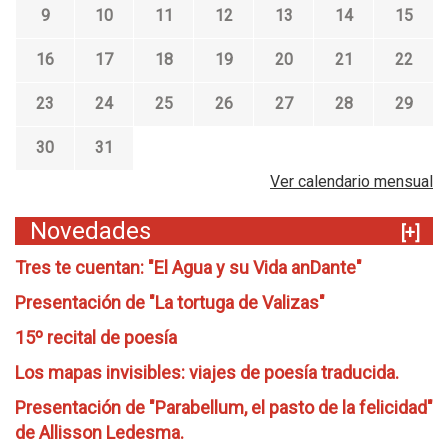
9
10
11
12
13
14
15
16
17
18
19
20
21
22
23
24
25
26
27
28
29
30
31
Ver calendario mensual
Novedades
[+]
Tres te cuentan: "El Agua y su Vida anDante"
Presentación de "La tortuga de Valizas"
15º recital de poesía
Los mapas invisibles: viajes de poesía traducida.
Presentación de "Parabellum, el pasto de la felicidad"
de Allisson Ledesma.