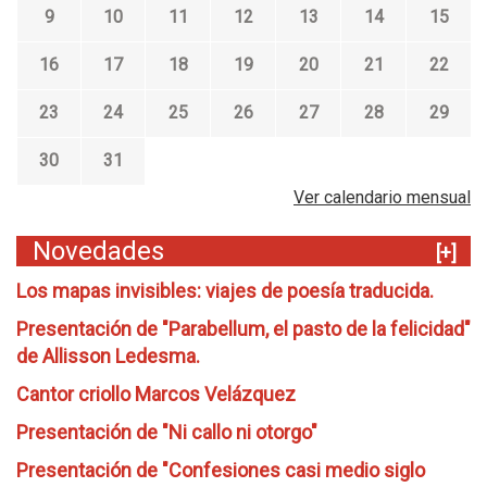
9
10
11
12
13
14
15
16
17
18
19
20
21
22
23
24
25
26
27
28
29
30
31
Ver calendario mensual
Novedades
[+]
Los mapas invisibles: viajes de poesía traducida.
Presentación de "Parabellum, el pasto de la felicidad"
de Allisson Ledesma.
Cantor criollo Marcos Velázquez
Presentación de "Ni callo ni otorgo"
Presentación de "Confesiones casi medio siglo