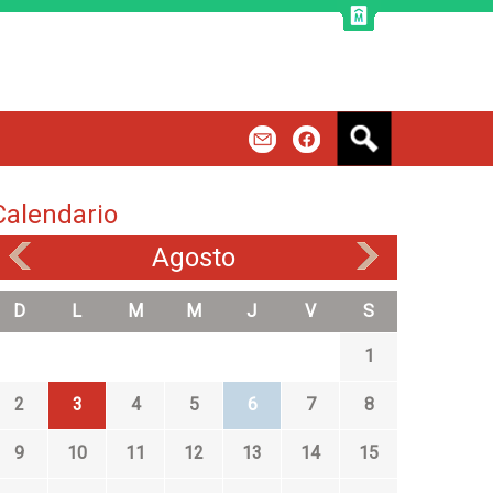
B
m
f
u
s
c
Calendario
a
r
Agosto
«
»
D
L
M
M
J
V
S
1
2
3
4
5
6
7
8
9
10
11
12
13
14
15