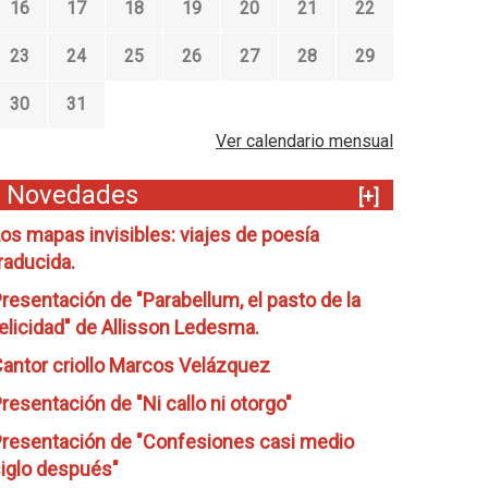
16
17
18
19
20
21
22
23
24
25
26
27
28
29
30
31
Ver calendario mensual
Novedades
[+]
os mapas invisibles: viajes de poesía
raducida.
resentación de "Parabellum, el pasto de la
elicidad" de Allisson Ledesma.
antor criollo Marcos Velázquez
resentación de "Ni callo ni otorgo"
resentación de "Confesiones casi medio
iglo después"