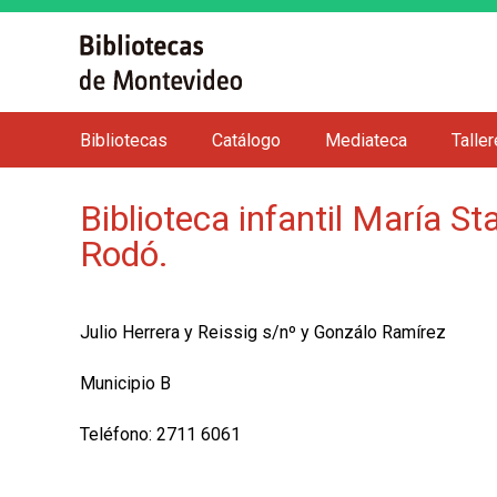
Bibliotecas
Catálogo
Mediateca
Talle
M
e
Biblioteca infantil María St
n
Rodó.
ú
p
r
Julio Herrera y Reissig s/nº y Gonzálo Ramírez
i
n
Municipio B
c
i
Teléfono: 2711 6061
p