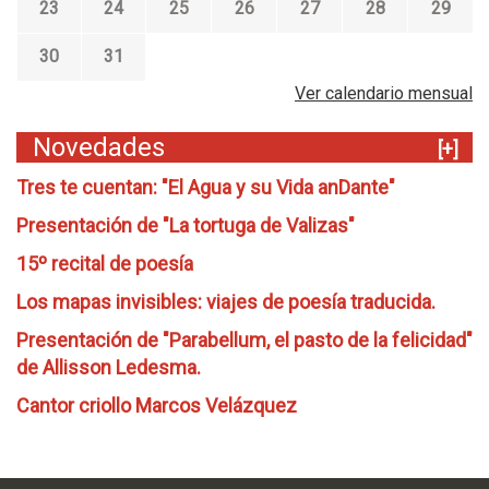
23
24
25
26
27
28
29
30
31
Ver calendario mensual
Novedades
[+]
Tres te cuentan: "El Agua y su Vida anDante"
Presentación de "La tortuga de Valizas"
15º recital de poesía
Los mapas invisibles: viajes de poesía traducida.
Presentación de "Parabellum, el pasto de la felicidad"
de Allisson Ledesma.
Cantor criollo Marcos Velázquez