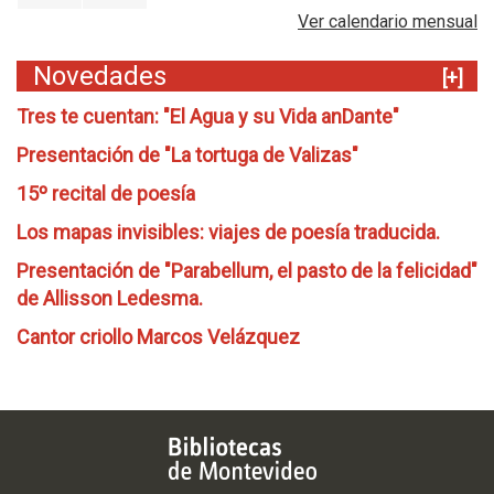
Ver calendario mensual
Novedades
[+]
Tres te cuentan: "El Agua y su Vida anDante"
Presentación de "La tortuga de Valizas"
15º recital de poesía
Los mapas invisibles: viajes de poesía traducida.
Presentación de "Parabellum, el pasto de la felicidad"
de Allisson Ledesma.
Cantor criollo Marcos Velázquez