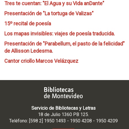
Tres te cuentan: "El Agua y su Vida anDante"
Presentación de "La tortuga de Valizas"
15º recital de poesía
Los mapas invisibles: viajes de poesía traducida.
Presentación de "Parabellum, el pasto de la felicidad"
de Allisson Ledesma.
Cantor criollo Marcos Velázquez
Servicio de Bibliotecas y Letras
18 de Julio 1360 PB 125.
Teléfono: [598 2] 1950 1493 - 1950 4208 - 1950 4209