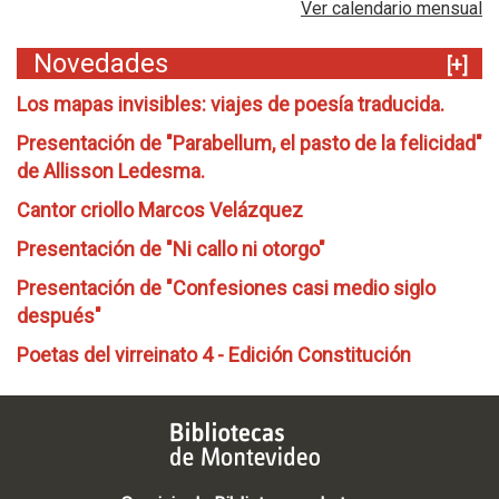
Ver calendario mensual
Novedades
[+]
Los mapas invisibles: viajes de poesía traducida.
Presentación de "Parabellum, el pasto de la felicidad"
de Allisson Ledesma.
Cantor criollo Marcos Velázquez
Presentación de "Ni callo ni otorgo"
Presentación de "Confesiones casi medio siglo
después"
Poetas del virreinato 4 - Edición Constitución