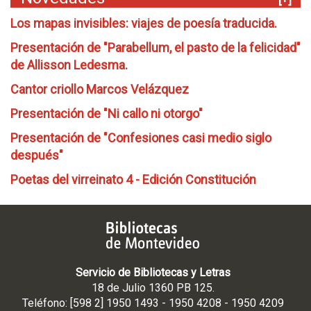
Los mapas invisibles: viajes de poesía traducida.
Presentación de "Parabellum, el pasto de la felicidad"
de Allisson Ledesma.
Cantor criollo Marcos Velázquez
Presentación de "Ni callo ni otorgo"
Presentación de "Confesiones casi medio siglo
después"
Poetas del virreinato 4 - Edición Constitución
Servicio de Bibliotecas y Letras
18 de Julio 1360 PB 125.
Teléfono: [598 2] 1950 1493 - 1950 4208 - 1950 4209